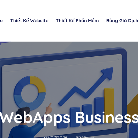
ệu
Thiết Kế Website
Thiết Kế Phần Mềm
Bảng Giá Dịc
WebApps Busines
07/07/2026
59
Views