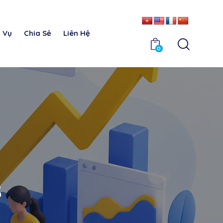
h Vụ
Chia Sẻ
Liên Hệ
0
s