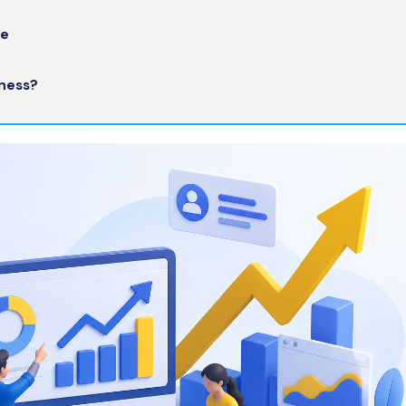
te
ness?