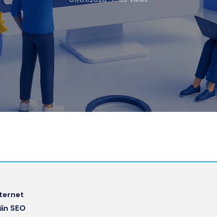
ternet
uẩn SEO