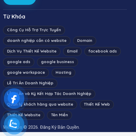
Từ Khóa
Công Cụ Hỗ Trợ Trực Tuyến
doanh nghiệp cần có website
Domain
Dịch Vụ Thiết Kế Website
Email
facebook ads
google ads
google business
google workspace
Hosting
Lễ Tri Ân Doanh Nghiệp
Lễ Tri Ân và Ký Kết Hợp Tác Doanh Nghiệp
Quản lý khách hàng qua website
Thiết Kế Web
Thiết Kế Website
Tên Miền
WebApps
© 2026. Đăng Ký Bản Quyền.