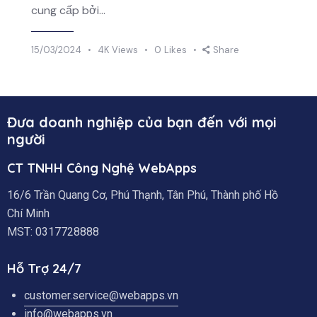
cung cấp bởi…
15/03/2024
4K
Views
0
Likes
Share
Đưa doanh nghiệp của bạn đến với mọi
người
CT TNHH Công Nghệ WebApps
16/6 Trần Quang Cơ, Phú Thạnh, Tân Phú, Thành phố Hồ
Chí Minh
MST: 0317728888
Hỗ Trợ 24/7
customer.service@webapps.vn
info@webapps.vn