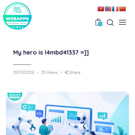
0
My hero is l4mbd41337 =]]
21/07/2026
25
Views
Share